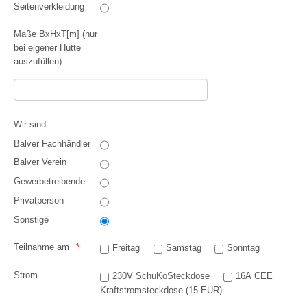
Seitenverkleidung
Maße BxHxT[m] (nur
bei eigener Hütte
auszufüllen)
Wir sind...
Balver Fachhändler
Balver Verein
Gewerbetreibende
Privatperson
Sonstige
Teilnahme am
Freitag
Samstag
Sonntag
Strom
230V SchuKoSteckdose
16A CEE
Kraftstromsteckdose (15 EUR)