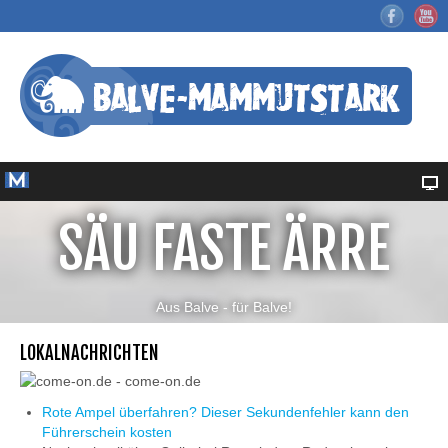
SÄU FASTE ÄRRE
Aus Balve - für Balve!
LOKALNACHRICHTEN
Rote Ampel überfahren? Dieser Sekundenfehler kann den
Führerschein kosten