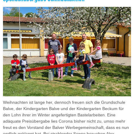
Weihnachten ist lange her, dennoch freuen sich die Grundschule
Balve, der Kindergarten Balve und der Kindergarten Beckum für
den Lohn ihrer im Winter angefertigten Bastelarbeiten. Eine
adäquate Preisübergabe lies Corona bisher nicht zu, umso mehr
freut es den Vorstand der Balver Werbegemeinschaft, dass es nun
endlich geklappt hat. Bei strahlender Sonne besuchen Alex