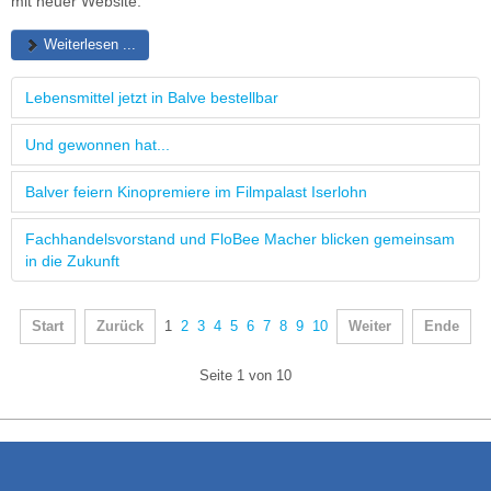
mit neuer Website.
Weiterlesen ...
Lebensmittel jetzt in Balve bestellbar
Und gewonnen hat...
Balver feiern Kinopremiere im Filmpalast Iserlohn
Fachhandelsvorstand und FloBee Macher blicken gemeinsam
in die Zukunft
Start
Zurück
1
2
3
4
5
6
7
8
9
10
Weiter
Ende
Seite 1 von 10