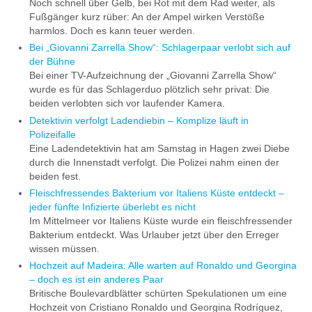
Noch schnell über Gelb, bei Rot mit dem Rad weiter, als
Fußgänger kurz rüber: An der Ampel wirken Verstöße
harmlos. Doch es kann teuer werden.
Bei „Giovanni Zarrella Show“: Schlagerpaar verlobt sich auf
der Bühne
Bei einer TV-Aufzeichnung der „Giovanni Zarrella Show“
wurde es für das Schlagerduo plötzlich sehr privat: Die
beiden verlobten sich vor laufender Kamera.
Detektivin verfolgt Ladendiebin – Komplize läuft in
Polizeifalle
Eine Ladendetektivin hat am Samstag in Hagen zwei Diebe
durch die Innenstadt verfolgt. Die Polizei nahm einen der
beiden fest.
Fleischfressendes Bakterium vor Italiens Küste entdeckt –
jeder fünfte Infizierte überlebt es nicht
Im Mittelmeer vor Italiens Küste wurde ein fleischfressender
Bakterium entdeckt. Was Urlauber jetzt über den Erreger
wissen müssen.
Hochzeit auf Madeira: Alle warten auf Ronaldo und Georgina
– doch es ist ein anderes Paar
Britische Boulevardblätter schürten Spekulationen um eine
Hochzeit von Cristiano Ronaldo und Georgina Rodríguez,