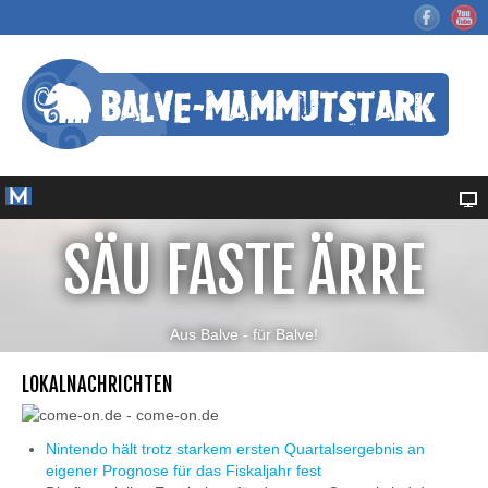
SÄU FASTE ÄRRE
Aus Balve - für Balve!
LOKALNACHRICHTEN
Nintendo hält trotz starkem ersten Quartalsergebnis an
eigener Prognose für das Fiskaljahr fest