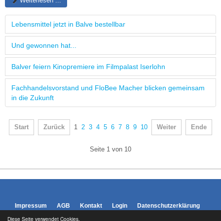
Weiterlesen ...
Lebensmittel jetzt in Balve bestellbar
Und gewonnen hat...
Balver feiern Kinopremiere im Filmpalast Iserlohn
Fachhandelsvorstand und FloBee Macher blicken gemeinsam
in die Zukunft
Start
Zurück
1
2
3
4
5
6
7
8
9
10
Weiter
Ende
Seite 1 von 10
Impressum
AGB
Kontakt
Login
Datenschutzerklärung
Diese Seite verwendet Cookies.