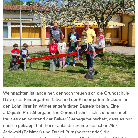
Weihnachten ist lange her, dennoch freuen sich die Grundschule
Balve, der Kindergarten Balve und der Kindergarten Beckum für
den Lohn ihrer im Winter angefertigten Bastelarbeiten. Eine
adäquate Preisübergabe lies Corona bisher nicht zu, umso mehr
freut es den Vorstand der Balver Werbegemeinschaft, dass es nun
endlich geklappt hat. Bei strahlender Sonne besuchen Alex
Jedowski (Beisitzer) und Daniel Pütz (Vorsitzender) die