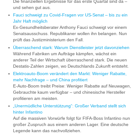
Die finanziellen Ergebnisse für das erste Quartal sind da –
und sehen gut aus.
Fauci schweigt zu Covid-Fragen vor US-Senat – bis zu ein
Jahr Haft möglich
Ex-Gesundheitsberater Anthony Fauci schweigt vor einem
Senatsausschuss. Republikaner wollen ihn belangen. Nun
prüft das Justizministerium den Fall.
Überraschend stark: Warum Dienstleister jetzt davonziehen
Während Fabriken um Aufträge kämpfen, wächst ein
anderer Teil der Wirtschaft überraschend stark. Die neuen
Destatis-Zahlen zeigen, wo Deutschlands Zukunft entsteht.
Elektroauto-Boom verändert den Markt: Weniger Rabatte,
mehr Nachfrage – und China profitiert
E-Auto-Boom treibt Preise: Weniger Rabatte auf Neuwagen,
Gebrauchte kaum verfügbar – und chinesische Hersteller
profitieren am meisten.
„Unermüdliche Unterstützung“: Großer Verband stellt sich
hinter Infantino
Auf die massiven Vorwürfe folgt für FIFA-Boss Infantino nun
großer Zuspruch aus einem anderen Lager. Eine deutsche
Legende kann das nachvollziehen.