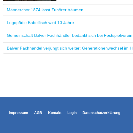
Männerchor 1874 lässt Zuhörer träumen
Logopädie Babelfisch wird 10 Jahre
Gemeinschaft Balver Fachhändler bedankt sich bei Festspielverein
Balver Fachhandel verjüngt sich weiter: Generationenwechsel im 
Impressum
AGB
Kontakt
Login
Datenschutzerklärung