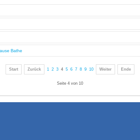
Hause Bathe
Start
Zurück
1
2
3
4
5
6
7
8
9
10
Weiter
Ende
Seite 4 von 10