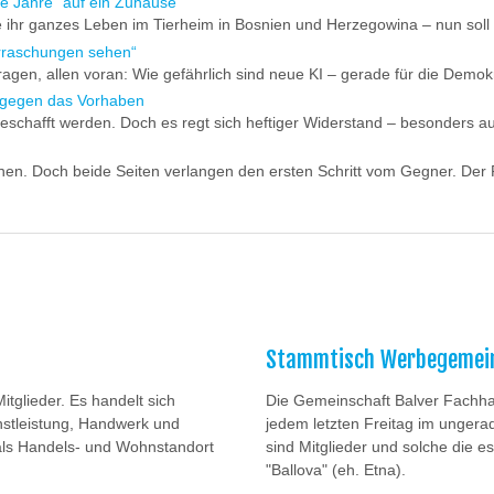
ge Jahre“ auf ein Zuhause
e ihr ganzes Leben im Tierheim in Bosnien und Herzegowina – nun soll 
erraschungen sehen“
gen, allen voran: Wie gefährlich sind neue KI – gerade für die Demokr
m gegen das Vorhaben
geschafft werden. Doch es regt sich heftiger Widerstand – besonders 
en. Doch beide Seiten verlangen den ersten Schritt vom Gegner. Der Pl
Stammtisch Werbegemei
tglieder. Es handelt sich
Die Gemeinschaft Balver Fachhan
stleistung, Handwerk und
jedem letzten Freitag im unger
als Handels- und Wohnstandort
sind Mitglieder und solche die e
"Ballova" (eh. Etna).