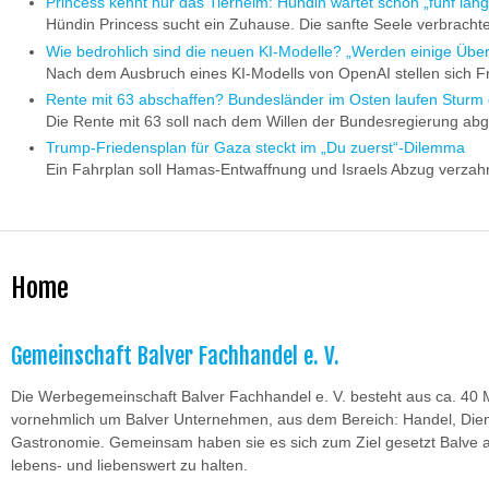
Princess kennt nur das Tierheim: Hündin wartet schon „fünf lan
Hündin Princess sucht ein Zuhause. Die sanfte Seele verbracht
Wie bedrohlich sind die neuen KI-Modelle? „Werden einige Üb
Nach dem Ausbruch eines KI-Modells von OpenAI stellen sich Fra
Rente mit 63 abschaffen? Bundesländer im Osten laufen Stur
Die Rente mit 63 soll nach dem Willen der Bundesregierung ab
Trump-Friedensplan für Gaza steckt im „Du zuerst“-Dilemma
Ein Fahrplan soll Hamas-Entwaffnung und Israels Abzug verzahn
Home
Gemeinschaft Balver Fachhandel e. V.
Die Werbegemeinschaft Balver Fachhandel e. V. besteht aus ca. 40 Mi
vornehmlich um Balver Unternehmen, aus dem Bereich: Handel, Dien
Gastronomie. Gemeinsam haben sie es sich zum Ziel gesetzt Balve 
lebens- und liebenswert zu halten.