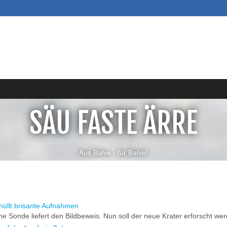
SÄU FASTE ÄRRE
Aus Balve - für Balve!
üllt brisante Aufnahmen
 Sonde liefert den Bildbeweis. Nun soll der neue Krater erforscht we