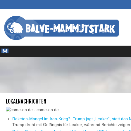
LOKALNACHRICHTEN
Raketen-Mangel im Iran-Krieg?: Trump jagt „Leaker“, statt das 
Trump droht mit Gefängnis für Leaker, während Berichte zeigen