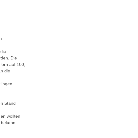
n
die
den. Die
rn auf 100,-
n die
zlingen
en Stand
hen wollten
 bekannt