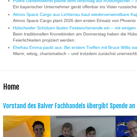
Putins Geheimdienst plante wohl Anschlag auf Rüstungschef – S
Ein bayerischer Unternehmer gerät offenbar ins Visier russisch
Atmos Space Cargo aus Lichtenau baut wiederverwendbare Kaps
Atmos Space Cargo plant 2026 den ersten Einsatz von Phoenix 2
Hülscheider Schützen läuten Festwochenende ein – mit einige
Beim traditionellen Kronebinden am Donnerstag haben die Hüls
Feierlichkeiten projiziert werden.
Ehefrau Emma packt aus: Bei erstem Treffen mit Bruce Willis wa
Warm, witzig, charismatisch – und trotzdem zunächst unerreichba
Home
Vorstand des Balver Fachhandels übergibt Spende an 