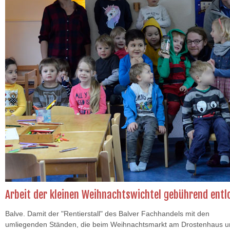
Arbeit der kleinen Weihnachtswichtel gebührend entl
Balve. Damit der "Rentierstall" des Balver Fachhandels mit den
umliegenden Ständen, die beim Weihnachtsmarkt am Drostenhaus 