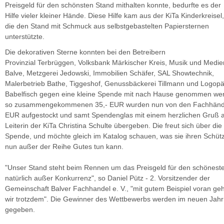
Preisgeld für den schönsten Stand mithalten konnte, bedurfte es der
Hilfe vieler kleiner Hände. Diese Hilfe kam aus der KiTa Kinderkreisel,
die den Stand mit Schmuck aus selbstgebastelten Papiersternen
unterstützte.
Die dekorativen Sterne konnten bei den Betreibern
Provinzial Terbrüggen, Volksbank Märkischer Kreis, Musik und Medie
Balve, Metzgerei Jedowski, Immobilien Schäfer, SAL Showtechnik,
Malerbetrieb Bathe, Tiggeshof, Genussbäckerei Tillmann und Logopä
Babelfisch gegen eine kleine Spende mit nach Hause genommen wer
so zusammengekommenen 35,- EUR wurden nun von den Fachhändle
EUR aufgestockt und samt Spendenglas mit einem herzlichen Gruß a
Leiterin der KiTa Christina Schulte übergeben. Die freut sich über die
Spende, und möchte gleich im Katalog schauen, was sie ihren Schüt
nun außer der Reihe Gutes tun kann.
"Unser Stand steht beim Rennen um das Preisgeld für den schönest
natürlich außer Konkurrenz", so Daniel Pütz - 2. Vorsitzender der
Gemeinschaft Balver Fachhandel e. V., "mit gutem Beispiel voran ge
wir trotzdem". Die Gewinner des Wettbewerbs werden im neuen Jahr
gegeben.