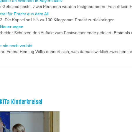
pione an Wohnort in Bayern aktiv
er Geheimdienste. Zwei Personen werden festgenommen. Es soll kein Ein
el für Fracht aus dem All
. Die Kapsel soll bis zu 100 Kilogramm Fracht zurückbringen.
n Neuerungen
cheider Schützen den Auftakt zum Festwochenende gefeiert. Erstmals 
r sie noch verlobt
r. Emma Heming Willis erinnert sich, was damals wirklich zwischen ihr 
KiTa Kinderkreisel