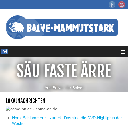
SÄU FASTE ÄRRE
Aus Balve - für Balve!
LOKALNACHRICHTEN
Horst Schlämmer ist zurück: Das sind die DVD-Highlights der
Woche