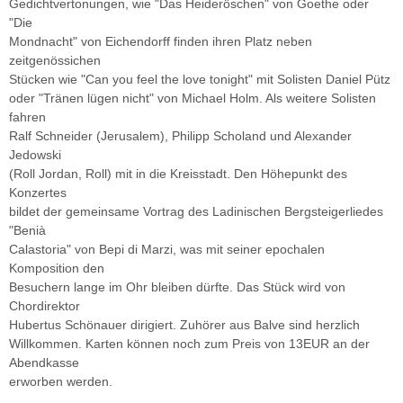
Gedichtvertonungen, wie "Das Heideröschen" von Goethe oder
"Die
Mondnacht" von Eichendorff finden ihren Platz neben
zeitgenössichen
Stücken wie "Can you feel the love tonight" mit Solisten Daniel Pütz
oder "Tränen lügen nicht" von Michael Holm. Als weitere Solisten
fahren
Ralf Schneider (Jerusalem), Philipp Scholand und Alexander
Jedowski
(Roll Jordan, Roll) mit in die Kreisstadt. Den Höhepunkt des
Konzertes
bildet der gemeinsame Vortrag des Ladinischen Bergsteigerliedes
"Benià
Calastoria" von Bepi di Marzi, was mit seiner epochalen
Komposition den
Besuchern lange im Ohr bleiben dürfte. Das Stück wird von
Chordirektor
Hubertus Schönauer dirigiert. Zuhörer aus Balve sind herzlich
Willkommen. Karten können noch zum Preis von 13EUR an der
Abendkasse
erworben werden.