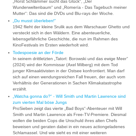
„Horst Schlämmer sucht das Glück“, „Der
Wunderweltenbaum“ und „Romería - Das Tagebuch meiner
Mutter“: Das sind die DVDs und Blu-rays der Woche.
„Du musst überleben!“
1942 flieht der kleine Srulik aus dem Warschauer Ghetto und
versteckt sich in den Wäldern. Eine abenteuerliche,
lebensgefährliche Geschichte, die nun im Rahmen des
KinoFestivals im Ersten wiederholt wird.
Todespoesie an der Förde
In seinem drittletzten „Tatort: Borowski und das ewige Meer“
(2024) wird der Kommissar (Axel Milberg) mit dem Tod
junger Klimaaktivisten in der Ostsee konfrontiert. Man darf
sich auf einen wendungsreichen Fall freuen, der auch vom
Verhältnis der Generationen in Sachen Klimakatastrophe
erzählt.
„Watcha gonna do?“ - Will Smith und Martin Lawrence sind
zum vierten Mal böse Jungs
ProSieben zeigt das vierte „Bad Boys“-Abenteuer mit Will
Smith und Martin Lawrence als Free-TV-Premiere. Diesmal
wollen die beiden Cops die Unschuld ihres alten Chefs
beweisen und geraten dabei in ein neues actiongeladenes
Schlamassel. Und wie sieht es mit einer weiteren