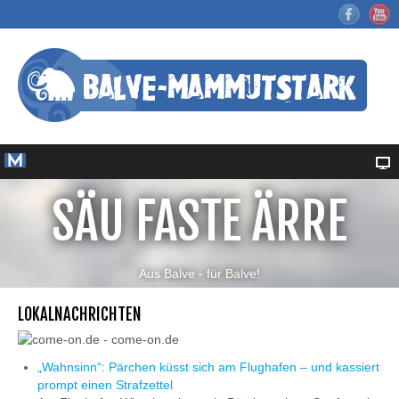
SÄU FASTE ÄRRE
Aus Balve - für Balve!
LOKALNACHRICHTEN
„Wahnsinn“: Pärchen küsst sich am Flughafen – und kassiert
prompt einen Strafzettel