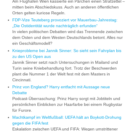
Am Flughafen Wien kassierte ein Pärchen einen Strafzettel –
mitten beim Abschiedskuss. Auch an anderen öffentlichen
Orten gelten kuriose Regeln.
FDP-Vize Teuteberg provoziert vor Mauerbau-Jahrestag:
„Die Ostidentität wurde nachträglich erfunden“
In vielen politischen Debatten wird das Trennende zwischen
dem Osten und dem Westen Deutschlands betont. Alles nur
ein Geschäftsmodell?
Knieprobleme bei Jannik Sinner: So sieht sein Fahrplan bis
zu den US Open aus
Jannik Sinner setzt nach Untersuchungen in Mailand und
Turin seine Kniebehandlung fort. Trotz der Beschwerden
plant die Nummer 1 der Welt fest mit dem Masters in
Cincinnati.
Prinz von England? Harry entfacht mit Aussage neue
Debatte
Podcast-Überraschung: Prinz Harry sorgt mit Jobtiteln und
persönlichen Einblicken zur Haarfarbe bei einem Rugbystar
für Furore.
Machtkampf im Weltfußball: UEFA hält an Boykott-Drohung
gegen die FIFA fest
Eskalation zwischen UEFA und FIFA: Wegen umstrittener