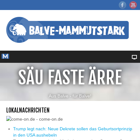
SÄU FASTE ÄRRE
Aus Balve - für Balve!
LOKALNACHRICHTEN
Trump legt nach: Neue Dekrete sollen das Geburtsortprinzip
in den USA aushebeln