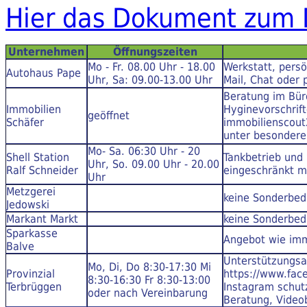
Hier das Dokument zum 
Unternehmen
Öffnungszeiten
Mo - Fr. 08.00 Uhr - 18.00
Werkstatt, persö
Autohaus Pape
Uhr, Sa: 09.00-13.00 Uhr
Mail, Chat oder
Beratung im Bür
Immobilien
Hyginevorschrif
geöffnet
Schäfer
immobilienscout
unter besondere
Mo- Sa. 06:30 Uhr - 20
Shell Station
Tankbetrieb und
Uhr, So. 09.00 Uhr - 20.00
Ralf Schneider
eingeschränkt m
Uhr
Metzgerei
keine Sonderbe
Jedowski
Markant Markt
keine Sonderbe
Sparkasse
Angebot wie imm
Balve
Unterstützungsa
Mo, Di, Do 8:30-17:30 Mi
Provinzial
https://www.fac
8:30-16:30 Fr 8:30-13:00
Terbrüggen
Instagram schut
oder nach Vereinbarung
Beratung, Video