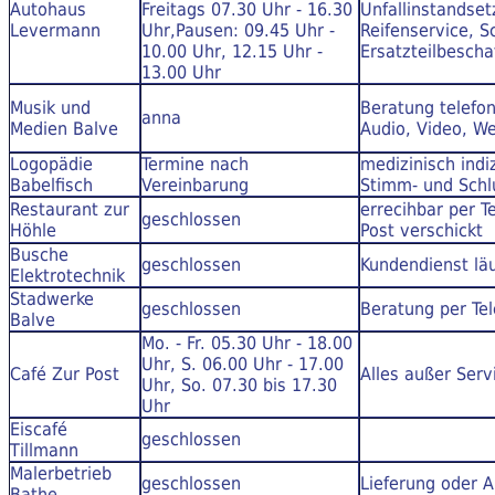
Autohaus
Freitags 07.30 Uhr - 16.30
Unfallinstandse
Levermann
Uhr,Pausen: 09.45 Uhr -
Reifenservice, S
10.00 Uhr, 12.15 Uhr -
Ersatzteilbescha
13.00 Uhr
Musik und
Beratung telefon
anna
Medien Balve
Audio, Video, We
Logopädie
Termine nach
medizinisch indi
Babelfisch
Vereinbarung
Stimm- und Schl
Restaurant zur
errecihbar per T
geschlossen
Höhle
Post verschickt
Busche
geschlossen
Kundendienst lä
Elektrotechnik
Stadwerke
geschlossen
Beratung per Tel
Balve
Mo. - Fr. 05.30 Uhr - 18.00
Uhr, S. 06.00 Uhr - 17.00
Café Zur Post
Alles außer Serv
Uhr, So. 07.30 bis 17.30
Uhr
Eiscafé
geschlossen
Tillmann
Malerbetrieb
geschlossen
Lieferung oder A
Bathe