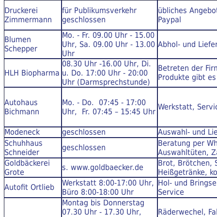
Druckerei
für Publikumsverkehr
übliches Angebot
Zimmermann
geschlossen
Paypal
Mo. - Fr. 09.00 Uhr - 15.00
Blumen
Uhr, Sa. 09.00 Uhr - 13.00
Abhol- und Liefe
Schepper
Uhr
08.30 Uhr -16.00 Uhr, Di.
Betreten der Fir
HLH Biopharma
u. Do. 17:00 Uhr - 20:00
Produkte gibt es
Uhr (Darmsprechstunde)
Autohaus
Mo. - Do. 07:45 - 17:00
Werkstatt, Servi
Bichmann
Uhr, Fr. 07:45 – 15:45 Uhr
Modeneck
geschlossen
Auswahl- und Li
Schuhhaus
Beratung per Wh
geschlossen
Schneider
Auswahltüten, Z
Goldbäckerei
Brot, Brötchen,
s. www.goldbaecker.de
Grote
Heißgetränke, k
Werkstatt 8:00-17:00 Uhr,
Hol- und Brings
Autofit Ortlieb
Büro 8:00-18:00 Uhr
Service
Montag bis Donnerstag
07.30 Uhr - 17.30 Uhr,
Räderwechel, Fa